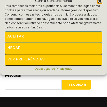
Gerir o Consentimento
Para fornecer as melhores experiências, usamos tecnologias como
cookies para armazenar e/ou aceder a informações do dispositivo.
Consentir com essas tecnologias nos permitirá processar dados,
como comportamento de navegação ou IDs exclusivos neste site.
Blog Do Funcionário
Não consentir ou retirar o consentimento pode afetar negativamante
Qual empresa está contratando
certos recursos e funções.
para trabalhar em casa?
ACEITAR
Descubra quais empresas estão contratando para trabalhar
NEGAR
em casa e como você pode fazer parte dessa nova forma
de emprego. Oportunidades incríveis esperam...
VER PREFERÊNCIAS
POR
RAIFRAN
MARÇO 4, 2025
Declaração de Privacidade
Pesquisar
PESQUISAR