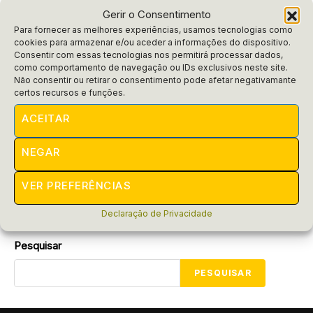
Gerir o Consentimento
Para fornecer as melhores experiências, usamos tecnologias como
cookies para armazenar e/ou aceder a informações do dispositivo.
Consentir com essas tecnologias nos permitirá processar dados,
como comportamento de navegação ou IDs exclusivos neste site.
Não consentir ou retirar o consentimento pode afetar negativamante
Seguro Desemprego
certos recursos e funções.
Seguro-Desemprego 2025:
ACEITAR
atualização de valores do benefício
NEGAR
O Ministério do Trabalho e Emprego (MTE) anunciou a
atualização da tabela anual para o cálculo do seguro-
desemprego, que entrará em vigor em...
VER PREFERÊNCIAS
POR
RAIFRAN
FEVEREIRO 15, 2025
Declaração de Privacidade
Pesquisar
PESQUISAR