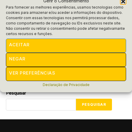
Gerir o Consentimento
Para fornecer as melhores experiências, usamos tecnologias como
cookies para armazenar e/ou aceder a informações do dispositivo.
Consentir com essas tecnologias nos permitirá processar dados,
como comportamento de navegação ou IDs exclusivos neste site.
Seguro Desemprego
Não consentir ou retirar o consentimento pode afetar negativamante
Seguro-Desemprego 2025:
certos recursos e funções.
atualização de valores do benefício
ACEITAR
O Ministério do Trabalho e Emprego (MTE) anunciou a
NEGAR
atualização da tabela anual para o cálculo do seguro-
desemprego, que entrará em vigor em...
VER PREFERÊNCIAS
POR
RAIFRAN
FEVEREIRO 15, 2025
Declaração de Privacidade
Pesquisar
PESQUISAR