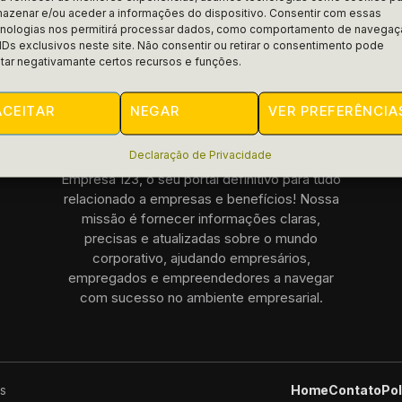
azenar e/ou aceder a informações do dispositivo. Consentir com essas
cnologias nos permitirá processar dados, como comportamento de navega
IDs exclusivos neste site. Não consentir ou retirar o consentimento pode
tar negativamante certos recursos e funções.
ACEITAR
NEGAR
VER PREFERÊNCIA
Declaração de Privacidade
Empresa 123, o seu portal definitivo para tudo
relacionado a empresas e benefícios! Nossa
missão é fornecer informações claras,
precisas e atualizadas sobre o mundo
corporativo, ajudando empresários,
empregados e empreendedores a navegar
com sucesso no ambiente empresarial.
Home
Contato
Pol
s