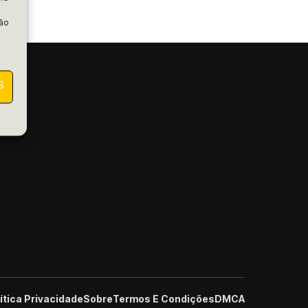
ção
S
ítica Privacidade
Sobre
Termos E Condições
DMCA