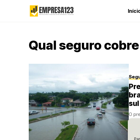
Iníci
Qual seguro cobre
Seg
Pre
bra
sul
O pre
enche
POR
R
Par