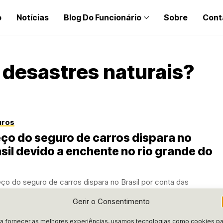
o
Notícias
Blog Do Funcionário
Sobre
Cont
 desastres naturais?
uros
ço do seguro de carros dispara no
sil devido a enchente no rio grande do
ço do seguro de carros dispara no Brasil por conta das
ntes no Rio Grande do Sul. Quer saber como isso pode...
Gerir o Consentimento
AIFRAN
MARÇO 4, 2025
a fornecer as melhores experiências, usamos tecnologias como cookies pa