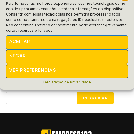
Para fornecer as melhores experiências, usamos tecnologias como
cookies para armazenar e/ou aceder a informações do dispositivo.
Consentir com essas tecnologias nos permitirá processar dados,
como comportamento de navegação ou IDs exclusivos neste site.
Não consentir ou retirar o consentimento pode afetar negativamante
Curiosidades
certos recursos e funções.
Quanto ganha um advogado?
ACEITAR
Descubra quanto ganha um advogado e como isso pode
variar. Você ficará surpreso com os números que
NEGAR
encontramos! Não perca!
POR
RAIFRAN
MARÇO 4, 2025
VER PREFERÊNCIAS
Declaração de Privacidade
Pesquisar
PESQUISAR