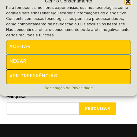
Gerir o Consentimento
Para fornecer as melhores experiências, usamos tecnologias como
cookies para armazenar e/ou aceder a informações do dispositivo.
Consentir com essas tecnologias nos permitirá processar dados,
como comportamento de navegação ou IDs exclusivos neste site.
Empregos
Não consentir ou retirar o consentimento pode afetar negativamante
As Melhores Áreas para Conseguir
certos recursos e funções.
Emprego Rapidamente
ACEITAR
Descubra as melhores áreas para conseguir emprego
NEGAR
rapidamente! Prepare-se para abrir novas portas e
surpreender-se com as oportunidades que podem surgir.
VER PREFERÊNCIAS
POR
RAIFRAN
MARÇO 11, 2025
Declaração de Privacidade
Pesquisar
PESQUISAR