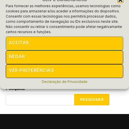
Para fornecer as melhores experiências, usamos tecnologias como
cookies para armazenar e/ou aceder a informações do dispositivo.
Empresas
Consentir com essas tecnologias nos permitirá processar dados,
como comportamento de navegação ou IDs exclusivos neste site.
Aurium: A Referência em
Não consentir ou retirar o consentimento pode afetar negativamante
Climatização com Tecnologia
certos recursos e funções.
VRV/VRF
ACEITAR
Descubra como fazer uma artigo para blog otimizado
falando sobre a empresa Aurium, referência em
NEGAR
climatização em VRV. Cuidado com o clima!
VER PREFERÊNCIAS
POR
RAIFRAN
MARÇO 14, 2025
Declaração de Privacidade
Pesquisar
PESQUISAR