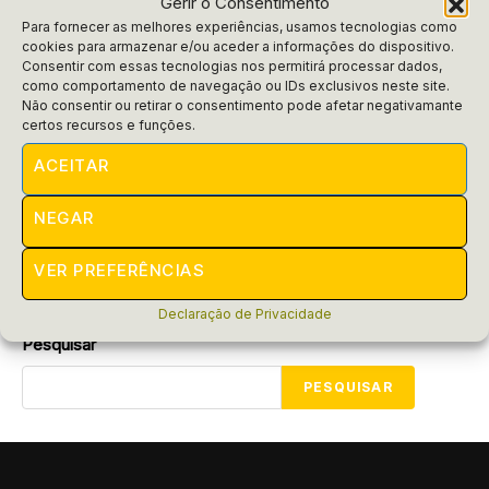
Gerir o Consentimento
Para fornecer as melhores experiências, usamos tecnologias como
cookies para armazenar e/ou aceder a informações do dispositivo.
Consentir com essas tecnologias nos permitirá processar dados,
como comportamento de navegação ou IDs exclusivos neste site.
Blog Do Funcionário
Não consentir ou retirar o consentimento pode afetar negativamante
Qual a diferença entre área
certos recursos e funções.
comercial e vendas?
ACEITAR
Descubra a intrigante diferença entre área comercial e
NEGAR
vendas! O que envolve cada uma? Conheça seus papéis e
como podem impactar sua empresa.
VER PREFERÊNCIAS
POR
RAIFRAN
MARÇO 4, 2025
Declaração de Privacidade
Pesquisar
PESQUISAR