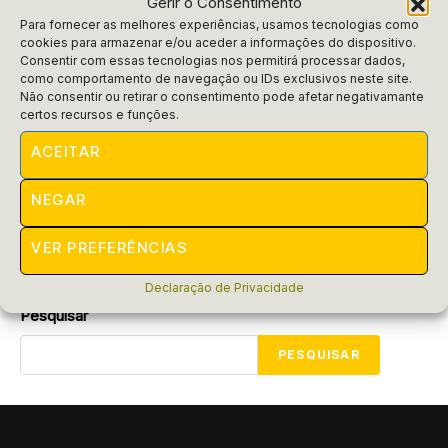
Gerir o Consentimento
Para fornecer as melhores experiências, usamos tecnologias como
cookies para armazenar e/ou aceder a informações do dispositivo.
Consentir com essas tecnologias nos permitirá processar dados,
como comportamento de navegação ou IDs exclusivos neste site.
Dicas
Não consentir ou retirar o consentimento pode afetar negativamante
Frases para chamar clientes para
certos recursos e funções.
comprar
ACEITAR
Descubra as melhores frases para chamar clientes para
NEGAR
comprar e aumente suas vendas! Surpreenda e atraia com
as palavras certas. Não perca essa...
VER PREFERÊNCIAS
POR
RAIFRAN
MARÇO 4, 2025
Declaração de Privacidade
Pesquisar
PESQUISAR