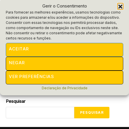
Gerir o Consentimento
Para fornecer as melhores experiências, usamos tecnologias como
cookies para armazenar e/ou aceder a informações do dispositivo.
Consentir com essas tecnologias nos permitirá processar dados,
como comportamento de navegação ou IDs exclusivos neste site.
Não consentir ou retirar o consentimento pode afetar negativamante
Notícias
certos recursos e funções.
Prazo para declaração do Imposto
ACEITAR
de Renda 2025
NEGAR
Descubra o prazo para a declaração do Imposto de Renda
2025 e não perca a chance de se organizar. Saiba tudo
sobre a...
VER PREFERÊNCIAS
POR
RAIFRAN
MARÇO 20, 2025
Declaração de Privacidade
Pesquisar
PESQUISAR