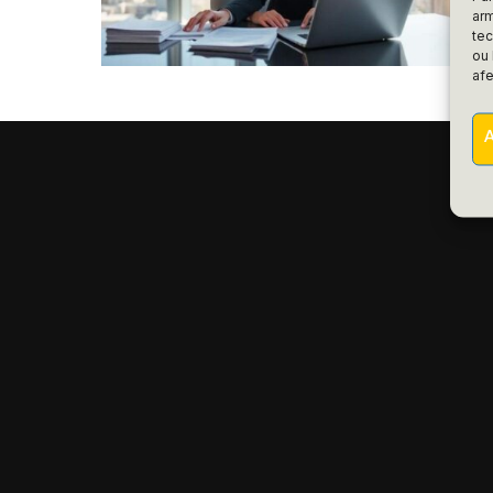
POR
R
arm
te
ou 
afe