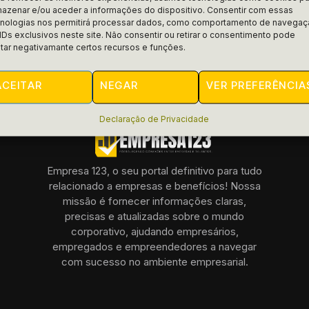
AIFRAN
MARÇO 4, 2025
azenar e/ou aceder a informações do dispositivo. Consentir com essas
cnologias nos permitirá processar dados, como comportamento de navega
IDs exclusivos neste site. Não consentir ou retirar o consentimento pode
tar negativamante certos recursos e funções.
ACEITAR
NEGAR
VER PREFERÊNCIA
Declaração de Privacidade
Empresa 123, o seu portal definitivo para tudo
relacionado a empresas e benefícios! Nossa
missão é fornecer informações claras,
precisas e atualizadas sobre o mundo
corporativo, ajudando empresários,
empregados e empreendedores a navegar
com sucesso no ambiente empresarial.