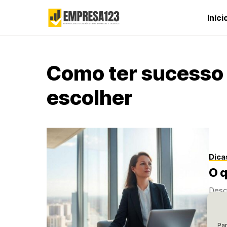
Iníci
Como ter sucesso 
escolher
Dica
O q
Desc
valio
perc
Par