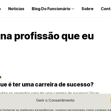
o
Notícias
Blog Do Funcionário
Sobre
Cont
na profissão que eu
s
ue é ter uma carreira de sucesso?
ubra os segredos para ter uma carreira de sucesso! Dicas
sas e insights que podem transformar sua vida profissional. Não
Gerir o Consentimento
a!
a fornecer as melhores experiências, usamos tecnologias como cookies pa