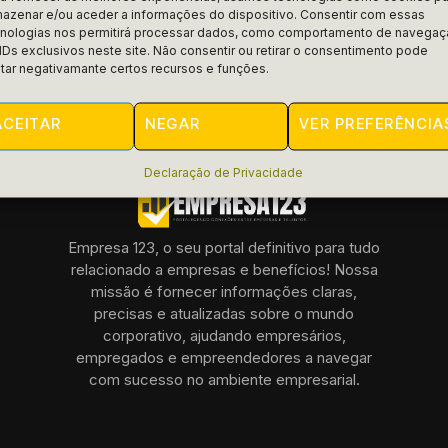
azenar e/ou aceder a informações do dispositivo. Consentir com essas
AIFRAN
MARÇO 5, 2025
cnologias nos permitirá processar dados, como comportamento de navega
IDs exclusivos neste site. Não consentir ou retirar o consentimento pode
tar negativamante certos recursos e funções.
ACEITAR
NEGAR
VER PREFERÊNCIA
Declaração de Privacidade
Empresa 123, o seu portal definitivo para tudo
relacionado a empresas e benefícios! Nossa
missão é fornecer informações claras,
precisas e atualizadas sobre o mundo
corporativo, ajudando empresários,
empregados e empreendedores a navegar
com sucesso no ambiente empresarial.