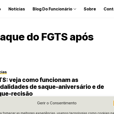
o
Notícias
Blog Do Funcionário
Sobre
Cont
saque do FGTS após
cias
TS: veja como funcionam as
alidades de saque-aniversário e de
ue-recisão
ubra se o saque-aniversário ou a rescisão do FGTS é melhor
Gerir o Consentimento
 você. Entenda as vantagens e desvantagens e faça a escolha
!
a fornecer as melhores experiências, usamos tecnologias como cookies pa