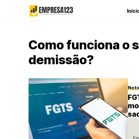
Iníci
Como funciona o 
demissão?
Notí
FG
mod
saq
Desc
para
certa
Par