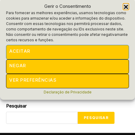
Gerir o Consentimento
Para fornecer as melhores experiências, usamos tecnologias como
cookies para armazenar e/ou aceder a informações do dispositivo.
Consentir com essas tecnologias nos permitirá processar dados,
como comportamento de navegação ou IDs exclusivos neste site.
Não consentir ou retirar o consentimento pode afetar negativamante
Dicas
certos recursos e funções.
Como atrair clientes pelo
ACEITAR
WhatsApp? Decole suas vendas!
NEGAR
Descubra como atrair clientes pelo WhatsApp e
transforme seu modo de vender! Dicas práticas e
surpreendentes esperam por você. Não perca!
VER PREFERÊNCIAS
POR
RAIFRAN
MARÇO 4, 2025
Declaração de Privacidade
Pesquisar
PESQUISAR