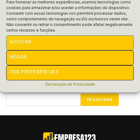
Para fornecer as melhores experiências, usamos tecnologias como
cookies para armazenar e/ou aceder a informações do dispositivo.
Consentir com essas tecnologias nos permitirá processar dados,
Empresas
como comportamento de navegação ou IDs exclusivos neste site.
Como funciona a Catho para
Não consentir ou retirar o consentimento pode afetar negativamante
certos recursos e funções.
empresa?
ACEITAR
Descubra como a Catho empresas pode transformar sua
busca por talentos. Conheça estratégias simples e
NEGAR
eficazes para melhorar sua equipe!
POR
RAIFRAN
MARÇO 18, 2025
VER PREFERÊNCIAS
Declaração de Privacidade
Pesquisar
PESQUISAR