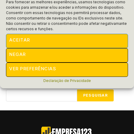
Para fornecer as melhores experiências, usamos tecnologias como
cookies para armazenar e/ou aceder a informações do dispositivo.
Consentir com essas tecnologias nos permitirá processar dados,
Dicas
como comportamento de navegação ou IDs exclusivos neste site.
Como cadastrar achar vagas de
Não consentir ou retirar o consentimento pode afetar negativamante
certos recursos e funções.
empregos no Infojobs
ACEITAR
Descubra como cadastrar e achar vagas de empregos no
Infojobs! Aprenda dicas fáceis e surpreendentes para
NEGAR
turbinar sua busca por trabalho.
POR
RAIFRAN
MARÇO 10, 2025
VER PREFERÊNCIAS
Declaração de Privacidade
Pesquisar
PESQUISAR